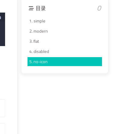
0
目录
1.
simple
2.
modern
3.
flat
4.
disabled
5.
no-icon