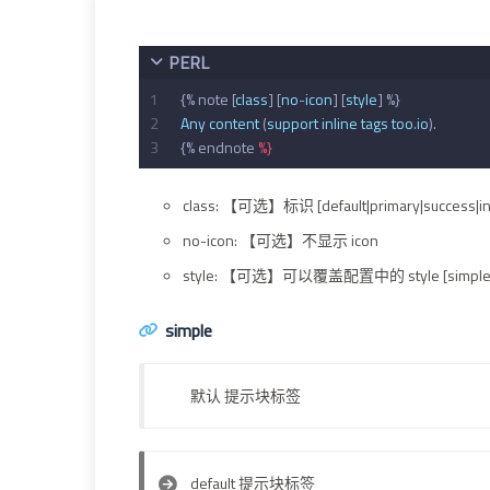
PERL
1
{% note [
class
] [
no
-
icon
] [
style
] %}
2
Any
content
 (
support
inline
tags
too
.
io
).
3
{% endnote 
%}
class: 【可选】标识 [default|primary|success|in
no-icon: 【可选】不显示 icon
style: 【可选】可以覆盖配置中的 style [simple|mod
simple
默认 提示块标签
default 提示块标签