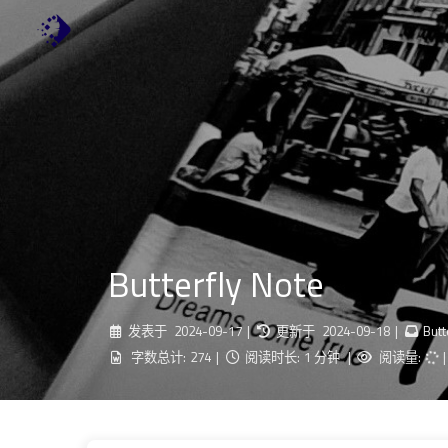
Butterfly Note
发表于
2024-09-17
|
更新于
2024-09-18
|
Butt
字数总计:
274
|
阅读时长:
1 分钟
|
阅读量:
|