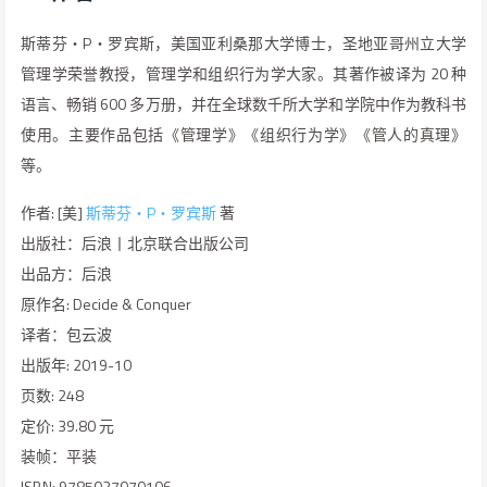
斯蒂芬・P・罗宾斯，美国亚利桑那大学博士，圣地亚哥州立大学
管理学荣誉教授，管理学和组织行为学大家。其著作被译为 20 种
语言、畅销 600 多万册，并在全球数千所大学和学院中作为教科书
使用。主要作品包括《管理学》《组织行为学》《管人的真理》
等。
作者: [美]
斯蒂芬・P・罗宾斯
著
出版社：后浪丨北京联合出版公司
出品方：后浪
原作名: Decide & Conquer
译者：包云波
出版年: 2019-10
页数: 248
定价: 39.80 元
装帧：平装
ISBN: 9785027070106