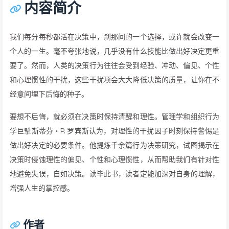
内容简介
我们每分每秒都活在决策中，刹那间的一个选择，或许就会改变一
个人的一生。毫不夸张地说，几乎没有什么技能比做出好决定更重
要了。然而，人类的决策行为往往会受到经验、冲动、偏见、个性
和心理惯性的干扰，这些干扰项会大大降低决策的质量，让你在不
经意间埋下后悔的种子。
要想不后悔，就必须在决策时保持清醒和理性。管理学和组织行为
学巨擘斯蒂芬・P. 罗宾斯认为，对理性的干扰因子时刻保持警惕是
做出好决定的必要条件。他提炼千余篇行为决策研究，试图揭示在
决策时侵蚀理性的偏见、个性和心理惯性，从而帮助我们有针对性
地避免失误，自如决策。读毕此书，读者定能加深对自身的理解，
增强人生的掌控感。
作者