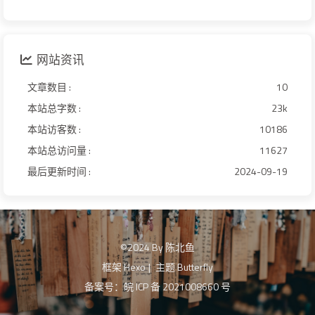
网站资讯
文章数目 :
10
本站总字数 :
23k
本站访客数 :
10186
本站总访问量 :
11627
最后更新时间 :
2024-09-19
©2024 By 陈北鱼
框架
Hexo
|
主题
Butterfly
备案号：皖 ICP 备 2021008660 号